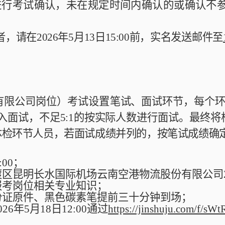
进行考试确认，未在规定时间内确认的或确认不
者，请在
2026
年
5
月
13
日
15:00
前，实名发送邮件至
有限公司岗位）考试
设置
笔试、面试环节，每个
入面试，不足
5:1
的按实际人数进行面试。最终将
体检环节人员，若面试成绩并列的，按笔试成绩确
:00
；
渡区昆明长水国际机场云南空港物流股份有限公司
报考岗位相关专业知识
；
份证原件、黑色碳素笔提前三十分钟到场
；
02
6
年
5
月
18
日
12
:
00
通过
https://jinshuju.com/f/sW