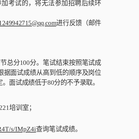
参加考试的，将无法参加招聘后续环
1249942715@qq.com
进行反馈（邮件
环节总分
100
分。笔试结束按照笔试成
根据面试成绩从高到低的顺序及岗位
定。面试成绩低于
80
分的不予录取。
221
培训室；
tR4T/s/IMpZ4i
查询笔试成绩。