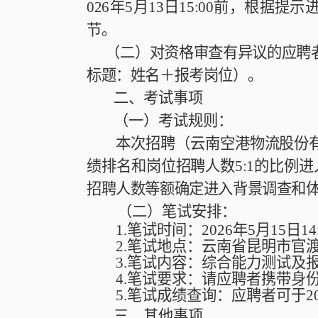
026
年
5
月
13
日
15:00
前，根据提示
节。
（二）
对资格审查有异议的应聘
标题：姓名＋报考岗位）。
二、
考试事项
（一）考试规则：
本次
招聘（云南空港物流股份
绩排名和岗位招聘人数
5:1
的比例进
招聘人数等额确定进入背景调查和
（二）笔试安排：
1.
笔试时间
：
2026
年
5
月
15
日
14
2.
笔试地点
：
云南省昆明市官
3.
笔试内容
：
综合能力测试及
4.
笔试要求
：
请应聘者携带身
5.
笔试成绩查询：应聘者可于
2
三、
其他事项